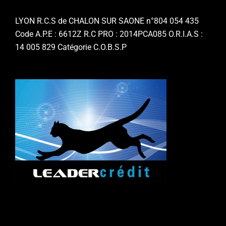
LYON R.C.S de CHALON SUR SAONE n°804 054 435
Code A.P.E : 6612Z R.C PRO : 2014PCA085 O.R.I.A.S :
14 005 829 Catégorie C.O.B.S.P