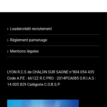
Leadercrédit recrutement
Réglement parrainage
Mentions légales
LYON R.C.S de CHALON SUR SAONE n°804 054 435
Code A.P.E : 6612Z R.C PRO : 2014PCA085 O.R.I.A.S :
14 005 829 Catégorie C.O.B.S.P