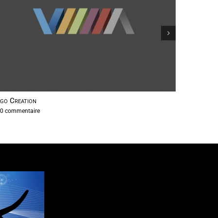
go Creation
Proin Tor
0 commentaire
|
0 commen