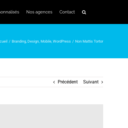
sonnalisés
Nos agences
Contact
cueil
Branding
Design
Mobile
WordPress
Non Mattis Tortor
Précédent
Suivant