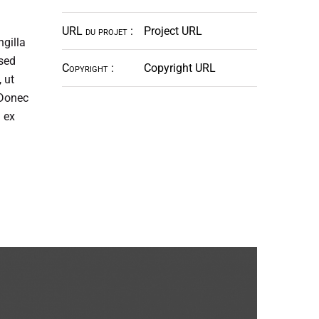
URL du projet :
Project URL
ngilla
 sed
Copyright :
Copyright URL
 ut
 Donec
u ex