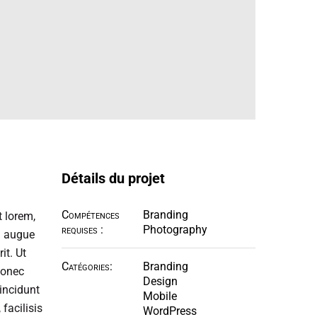
Détails du projet
Compétences
Branding
t lorem,
requises :
Photography
el augue
it. Ut
Catégories:
Branding
Donec
Design
tincidunt
Mobile
facilisis
WordPress