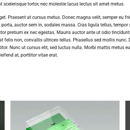
est scelerisque tortor, nec molestie lacus lectus sit amet metus.
r eget. Praesent at cursus metus. Donec magna velit, semper eu fri
 porta, auctor sem in, sodales massa. Cras ligula tellus, tempor
or pretium ex nec egestas. Mauris auctor ante ut odio tincidunt,
t felis non, convallis ultrices tellus. Phasellus sed mollis nunc.
rttitor. Nunc ut cursus elit, sed luctus nulla. Morbi mattis metus e
eifend at, porttitor vitae erat.