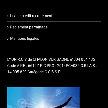
Leadercrédit recrutement
Réglement parrainage
Mentions légales
LYON R.C.S de CHALON SUR SAONE n°804 054 435
Code A.P.E : 6612Z R.C PRO : 2014PCA085 O.R.I.A.S :
14 005 829 Catégorie C.O.B.S.P